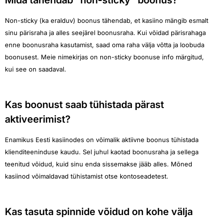
Mida tähendab “non-sticky” boonus?
Non-sticky (ka eralduv) boonus tähendab, et kasiino mängib esmalt
sinu pärisraha ja alles seejärel boonusraha. Kui võidad pärisrahaga
enne boonusraha kasutamist, saad oma raha välja võtta ja loobuda
boonusest. Meie nimekirjas on non-sticky boonuse info märgitud,
kui see on saadaval.
Kas boonust saab tühistada pärast
aktiveerimist?
Enamikus Eesti kasiinodes on võimalik aktiivne boonus tühistada
klienditeeninduse kaudu. Sel juhul kaotad boonusraha ja sellega
teenitud võidud, kuid sinu enda sissemakse jääb alles. Mõned
kasiinod võimaldavad tühistamist otse kontoseadetest.
Kas tasuta spinnide võidud on kohe välja