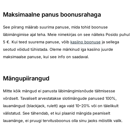
Maksimaalne panus boonusrahaga
See piirang määrab suurima panuse, mida tohid boonuse
läbimängimise ajal teha. Meie nimekirjas on see näiteks Posido puhul
5 €. Kui teed suurema panuse, võib
kasiino boonuse
ja sellega
seotud võidud tühistada. Oleme märkinud iga kasiino juurde
maksimaalse panuse, kui see info on saadaval.
Mängupiirangud
Mitte kõik mängud ei panusta läbimängimisnõude täitmisesse
võrdselt. Tavaliselt arvestatakse slotimängude panused 100%,
lauamängud (blackjack, rulett) aga vaid 10–20% või on täielikult
välistatud. See tähendab, et kui plaanid mängida peamiselt
lauamänge, ei pruugi tervitusboonus olla sinu jaoks mõistlik valik.