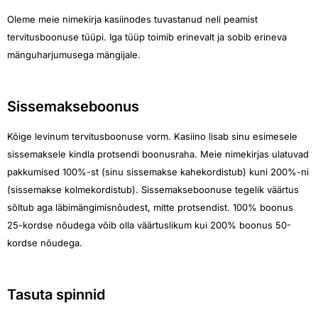
Oleme meie nimekirja kasiinodes tuvastanud neli peamist
tervitusboonuse tüüpi. Iga tüüp toimib erinevalt ja sobib erineva
mänguharjumusega mängijale.
Sissemakseboonus
Kõige levinum tervitusboonuse vorm. Kasiino lisab sinu esimesele
sissemaksele kindla protsendi boonusraha. Meie nimekirjas ulatuvad
pakkumised 100%-st (sinu sissemakse kahekordistub) kuni 200%-ni
(sissemakse kolmekordistub). Sissemakseboonuse tegelik väärtus
sõltub aga läbimängimisnõudest, mitte protsendist. 100% boonus
25-kordse nõudega võib olla väärtuslikum kui 200% boonus 50-
kordse nõudega.
Tasuta spinnid