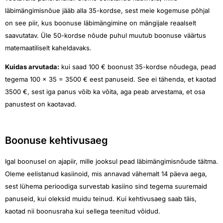
läbimängimisnõue jääb alla 35-kordse, sest meie kogemuse põhjal
on see piir, kus boonuse läbimängimine on mängijale reaalselt
saavutatav. Üle 50-kordse nõude puhul muutub boonuse väärtus
matemaatiliselt kaheldavaks.
Kuidas arvutada:
kui saad 100 € boonust 35-kordse nõudega, pead
tegema 100 × 35 = 3500 € eest panuseid. See ei tähenda, et kaotad
3500 €, sest iga panus võib ka võita, aga peab arvestama, et osa
panustest on kaotavad.
Boonuse kehtivusaeg
Igal boonusel on ajapiir, mille jooksul pead läbimängimisnõude täitma.
Oleme eelistanud kasiinoid, mis annavad vähemalt 14 päeva aega,
sest lühema perioodiga survestab kasiino sind tegema suuremaid
panuseid, kui oleksid muidu teinud. Kui kehtivusaeg saab täis,
kaotad nii boonusraha kui sellega teenitud võidud.