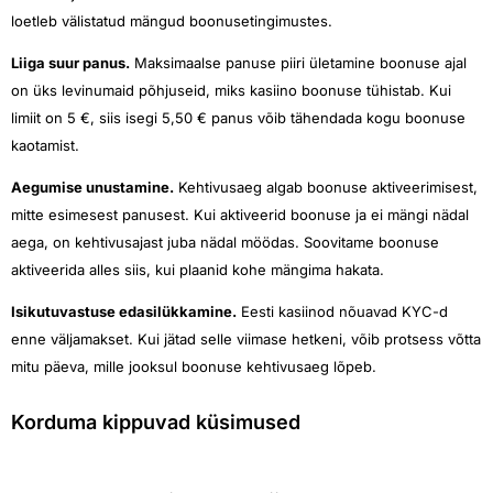
loetleb välistatud mängud boonusetingimustes.
Liiga suur panus.
Maksimaalse panuse piiri ületamine boonuse ajal
on üks levinumaid põhjuseid, miks kasiino boonuse tühistab. Kui
limiit on 5 €, siis isegi 5,50 € panus võib tähendada kogu boonuse
kaotamist.
Aegumise unustamine.
Kehtivusaeg algab boonuse aktiveerimisest,
mitte esimesest panusest. Kui aktiveerid boonuse ja ei mängi nädal
aega, on kehtivusajast juba nädal möödas. Soovitame boonuse
aktiveerida alles siis, kui plaanid kohe mängima hakata.
Isikutuvastuse edasilükkamine.
Eesti kasiinod nõuavad KYC-d
enne väljamakset. Kui jätad selle viimase hetkeni, võib protsess võtta
mitu päeva, mille jooksul boonuse kehtivusaeg lõpeb.
Korduma kippuvad küsimused