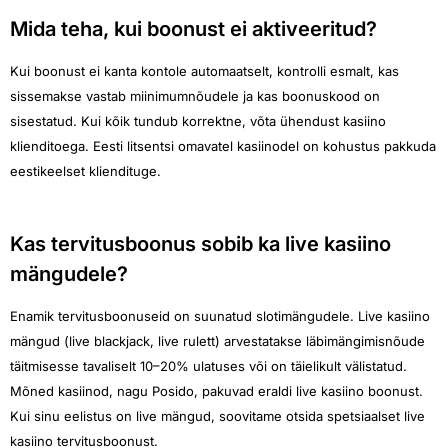
Mida teha, kui boonust ei aktiveeritud?
Kui boonust ei kanta kontole automaatselt, kontrolli esmalt, kas
sissemakse vastab miinimumnõudele ja kas boonuskood on
sisestatud. Kui kõik tundub korrektne, võta ühendust kasiino
klienditoega. Eesti litsentsi omavatel kasiinodel on kohustus pakkuda
eestikeelset kliendituge.
Kas tervitusboonus sobib ka live kasiino
mängudele?
Enamik tervitusboonuseid on suunatud slotimängudele. Live kasiino
mängud (live blackjack, live rulett) arvestatakse läbimängimisnõude
täitmisesse tavaliselt 10–20% ulatuses või on täielikult välistatud.
Mõned kasiinod, nagu Posido, pakuvad eraldi live kasiino boonust.
Kui sinu eelistus on live mängud, soovitame otsida spetsiaalset live
kasiino tervitusboonust.