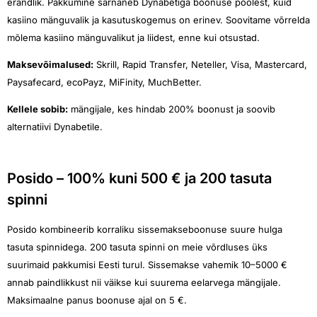
erandlik. Pakkumine sarnaneb Dynabetiga boonuse poolest, kuid
kasiino mänguvalik ja kasutuskogemus on erinev. Soovitame võrrelda
mõlema kasiino mänguvalikut ja liidest, enne kui otsustad.
Maksevõimalused:
Skrill, Rapid Transfer, Neteller, Visa, Mastercard,
Paysafecard, ecoPayz, MiFinity, MuchBetter.
Kellele sobib:
mängijale, kes hindab 200% boonust ja soovib
alternatiivi Dynabetile.
Posido – 100% kuni 500 € ja 200 tasuta
spinni
Posido kombineerib korraliku sissemakseboonuse suure hulga
tasuta spinnidega. 200 tasuta spinni on meie võrdluses üks
suurimaid pakkumisi Eesti turul. Sissemakse vahemik 10–5000 €
annab paindlikkust nii väikse kui suurema eelarvega mängijale.
Maksimaalne panus boonuse ajal on 5 €.