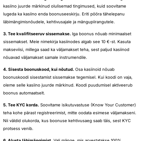
kasiino juurde märkinud olulisemad tingimused, kuid soovitame
lugeda ka kasiino enda boonuseeskirju. Eriti pööra tähelepanu
läbimängimisnõudele, kehtivusajale ja mängupiirangutele.
3. Tee kvalifitseeruv sissemakse.
Iga boonus nõuab minimaalset
sissemakset. Meie nimekirja kasiinodes algab see 10 €-st. Kasuta
makseviisi, millega saad ka väljamakset teha, sest paljud kasiinod
nõuavad väljamakset samale instrumendile.
4. Sisesta boonuskood, kui nõutud.
Osa kasiinoid nõuab
boonuskoodi sisestamist sissemakse tegemisel. Kui koodi on vaja,
oleme selle kasiino juurde märkinud. Koodi puudumisel aktiveerub
boonus automaatselt.
5. Tee KYC korda.
Soovitame isikutuvastuse (Know Your Customer)
teha kohe pärast registreerimist, mitte oodata esimese väljamakseni.
Nii väldid olukorda, kus boonuse kehtivusaeg saab täis, sest KYC
protsess venib.
6. Alusta läbimängimist.
Vali mänge, mis arvestatakse 100%