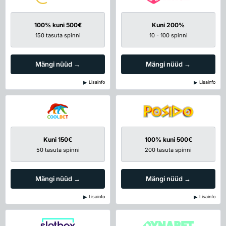
100% kuni 500€
Kuni 200%
150 tasuta spinni
10 - 100 spinni
Mängi nüüd →
Mängi nüüd →
▸
▸
Lisainfo
Lisainfo
Kuni 150€
100% kuni 500€
50 tasuta spinni
200 tasuta spinni
Mängi nüüd →
Mängi nüüd →
▸
▸
Lisainfo
Lisainfo