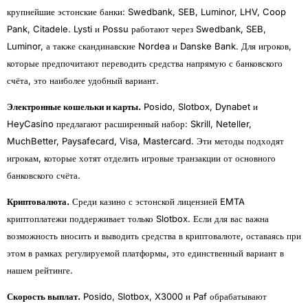
крупнейшие эстонские банки: Swedbank, SEB, Luminor, LHV, Coop
Pank, Citadele. Lysti и Possu работают через Swedbank, SEB,
Luminor, а также скандинавские Nordea и Danske Bank. Для игроков,
которые предпочитают переводить средства напрямую с банковского
счёта, это наиболее удобный вариант.
Электронные кошельки и карты.
Posido, Slotbox, Dynabet и
HeyCasino предлагают расширенный набор: Skrill, Neteller,
MuchBetter, Paysafecard, Visa, Mastercard. Эти методы подходят
игрокам, которые хотят отделить игровые транзакции от основного
банковского счёта.
Криптовалюта.
Среди казино с эстонской лицензией EMTA
криптоплатежи поддерживает только Slotbox. Если для вас важна
возможность вносить и выводить средства в криптовалюте, оставаясь при
этом в рамках регулируемой платформы, это единственный вариант в
нашем рейтинге.
Скорость выплат.
Posido, Slotbox, X3000 и Paf обрабатывают