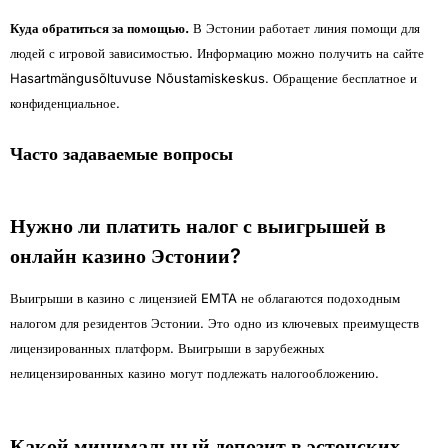
Куда обратиться за помощью.
В Эстонии работает линия помощи для
людей с игровой зависимостью. Информацию можно получить на сайте
Hasartmängusõltuvuse Nõustamiskeskus. Обращение бесплатное и
конфиденциальное.
Часто задаваемые вопросы
Нужно ли платить налог с выигрышей в
онлайн казино Эстонии?
Выигрыши в казино с лицензией EMTA не облагаются подоходным
налогом для резидентов Эстонии. Это одно из ключевых преимуществ
лицензированных платформ. Выигрыши в зарубежных
нелицензированных казино могут подлежать налогообложению.
Какой минимальный депозит в эстонских