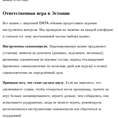
Ответственная игра в Эстонии
Все казино с лицензией EMTA обязаны предоставить игрокам
инструменты контроля. Мы проверили их наличие на каждой платформе
и считаем эту тему неотъемлемой частью выбора казино.
Инструменты самоконтроля.
Лицензированные казино предлагают:
установку лимитов на депозиты (дневных, недельных, месячных),
временные ограничения на игровые сессии, период «охлаждения»
(временное самоисключение на несколько дней или недель) и полное
самоисключение на определённый срок.
Признаки того, что стоит сделать паузу.
Если вы замечаете, что
увеличиваете ставки, чтобы отыграться после проигрыша, тратите на
игру больше запланированного, играете дольше, чем собирались, или
испытываете раздражение, когда не можете играть, рекомендуем
воспользоваться инструментами самоконтроля или обратиться за
поддержкой.