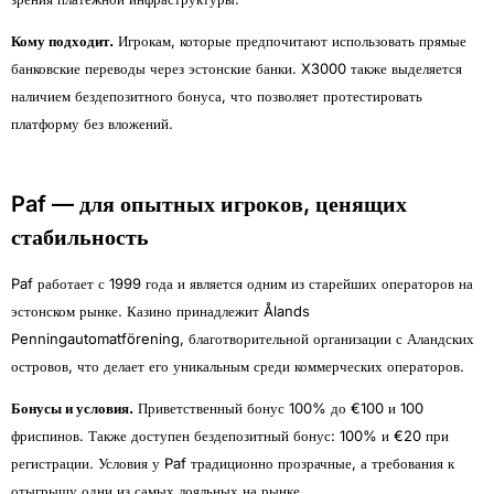
Кому подходит.
Игрокам, которые предпочитают использовать прямые
банковские переводы через эстонские банки. X3000 также выделяется
наличием бездепозитного бонуса, что позволяет протестировать
платформу без вложений.
Paf — для опытных игроков, ценящих
стабильность
Paf работает с 1999 года и является одним из старейших операторов на
эстонском рынке. Казино принадлежит Ålands
Penningautomatförening, благотворительной организации с Аландских
островов, что делает его уникальным среди коммерческих операторов.
Бонусы и условия.
Приветственный бонус 100% до €100 и 100
фриспинов. Также доступен бездепозитный бонус: 100% и €20 при
регистрации. Условия у Paf традиционно прозрачные, а требования к
отыгрышу одни из самых лояльных на рынке.