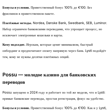
Бонусы и условия.
Приветственный бонус 100% до €100. Без
фриспинов в приветственном пакете.
Платёжные методы.
Nordea, Danske Bank, Swedbank, SEB, Luminor.
Набор ограничен банковскими переводами, что упрощает процесс, но
исключает электронные кошельки и карты.
Кому подходит.
Игрокам, которые ценят минимализм, быстрый
онбординг и предпочитают оплату напрямую через банк. Lysti подойдёт
тем, кому не нужны десятки платёжных опций.
Possu — молодое казино для банковских
переводов
Possu запущено в 2024 году и работает по той же модели, что и Lysti:
прямые банковские переводы, простая регистрация, фокус на удобство.
Бонусы и условия.
Приветственный бонус 100% до €100. Как и у Lysti,