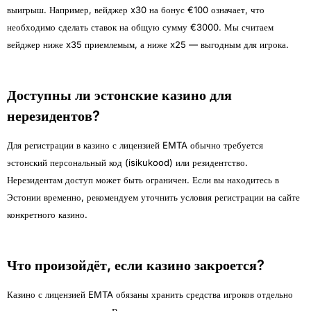
выигрыш. Например, вейджер x30 на бонус €100 означает, что
необходимо сделать ставок на общую сумму €3000. Мы считаем
вейджер ниже x35 приемлемым, а ниже x25 — выгодным для игрока.
Доступны ли эстонские казино для
нерезидентов?
Для регистрации в казино с лицензией EMTA обычно требуется
эстонский персональный код (isikukood) или резидентство.
Нерезидентам доступ может быть ограничен. Если вы находитесь в
Эстонии временно, рекомендуем уточнить условия регистрации на сайте
конкретного казино.
Что произойдёт, если казино закроется?
Казино с лицензией EMTA обязаны хранить средства игроков отдельно