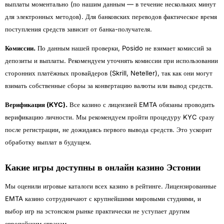
выплаты моментально (по нашим данным — в течение нескольких минут
для электронных методов). Для банковских переводов фактическое время
поступления средств зависит от банка-получателя.
Комиссии.
По данным нашей проверки, Posido не взимает комиссий за
депозиты и выплаты. Рекомендуем уточнять комиссии при использовании
сторонних платёжных провайдеров (Skrill, Neteller), так как они могут
взимать собственные сборы за конвертацию валюты или вывод средств.
Верификация (KYC).
Все казино с лицензией EMTA обязаны проводить
верификацию личности. Мы рекомендуем пройти процедуру KYC сразу
после регистрации, не дожидаясь первого вывода средств. Это ускорит
обработку выплат в будущем.
Какие игры доступны в онлайн казино Эстонии
Мы оценили игровые каталоги всех казино в рейтинге. Лицензированные
EMTA казино сотрудничают с крупнейшими мировыми студиями, и
выбор игр на эстонском рынке практически не уступает другим
европейским странам.