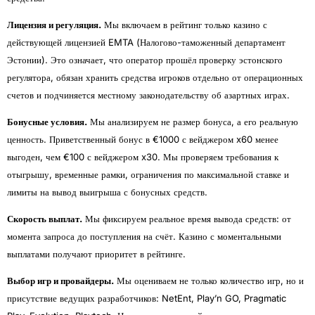
Лицензия и регуляция.
Мы включаем в рейтинг только казино с
действующей лицензией EMTA (Налогово-таможенный департамент
Эстонии). Это означает, что оператор прошёл проверку эстонского
регулятора, обязан хранить средства игроков отдельно от операционных
счетов и подчиняется местному законодательству об азартных играх.
Бонусные условия.
Мы анализируем не размер бонуса, а его реальную
ценность. Приветственный бонус в €1000 с вейджером x60 менее
выгоден, чем €100 с вейджером x30. Мы проверяем требования к
отыгрышу, временные рамки, ограничения по максимальной ставке и
лимиты на вывод выигрыша с бонусных средств.
Скорость выплат.
Мы фиксируем реальное время вывода средств: от
момента запроса до поступления на счёт. Казино с моментальными
выплатами получают приоритет в рейтинге.
Выбор игр и провайдеры.
Мы оцениваем не только количество игр, но и
присутствие ведущих разработчиков: NetEnt, Play’n GO, Pragmatic