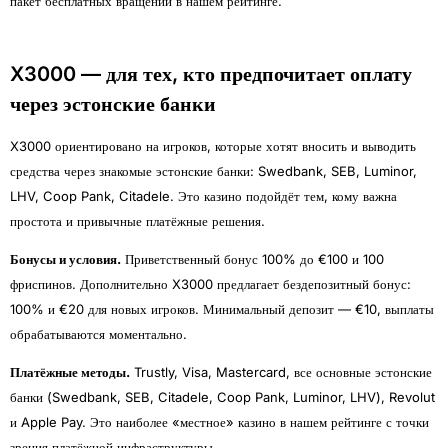
пакет бесплатных вращений в нашем рейтинге.
X3000 — для тех, кто предпочитает оплату
через эстонские банки
X3000 ориентировано на игроков, которые хотят вносить и выводить
средства через знакомые эстонские банки: Swedbank, SEB, Luminor,
LHV, Coop Pank, Citadele. Это казино подойдёт тем, кому важна
простота и привычные платёжные решения.
Бонусы и условия.
Приветственный бонус 100% до €100 и 100
фриспинов. Дополнительно X3000 предлагает бездепозитный бонус:
100% и €20 для новых игроков. Минимальный депозит — €10, выплаты
обрабатываются моментально.
Платёжные методы.
Trustly, Visa, Mastercard, все основные эстонские
банки (Swedbank, SEB, Citadele, Coop Pank, Luminor, LHV), Revolut
и Apple Pay. Это наиболее «местное» казино в нашем рейтинге с точки
зрения платёжной инфраструктуры.