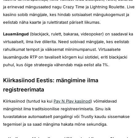
ja erinevad mängusaated nagu Crazy Time ja Lightning Roulette. Live
kasiino sobib mängijale, kes hindab sotsiaalset mängukogemust ja
eelistab näha kaarte ja rulettiratast päriselt liikumas.
Lauamängud
(blackjack, rulett, bakaraa, videopoker) on saadaval ka
virtuaalselt, ilma live diilerita. Need sobivad mängijale, kes eelistab
rahulikumat tempot ja väiksemat miinimumpanust. Virtuaalsete
lauamängude RTP on tavaliselt kõrgem kui slotidel, eriti blackjacki
puhul, kus õige strateegia vähendab maja eelist alla 1%.
Kiirkasiinod Eestis: mängimine ilma
registreerimata
Kiirkasiinod (tuntud ka kui
Pay N Play kasiinod
) võimaldavad
mängimist ilma traditsioonilise registreerimiseta. Sinu isik
tuvastatakse automaatselt pangalingi või Trustly kaudu sissemakse
tegemisel ja sa saad mängima hakata mõne sekundiga.