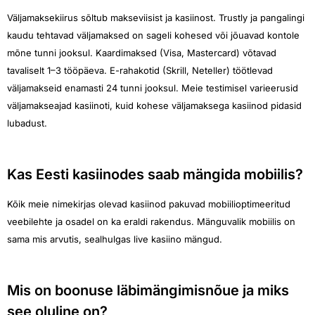
Väljamaksekiirus sõltub makseviisist ja kasiinost. Trustly ja pangalingi
kaudu tehtavad väljamaksed on sageli kohesed või jõuavad kontole
mõne tunni jooksul. Kaardimaksed (Visa, Mastercard) võtavad
tavaliselt 1–3 tööpäeva. E-rahakotid (Skrill, Neteller) töötlevad
väljamakseid enamasti 24 tunni jooksul. Meie testimisel varieerusid
väljamakseajad kasiinoti, kuid kohese väljamaksega kasiinod pidasid
lubadust.
Kas Eesti kasiinodes saab mängida mobiilis?
Kõik meie nimekirjas olevad kasiinod pakuvad mobiilioptimeeritud
veebilehte ja osadel on ka eraldi rakendus. Mänguvalik mobiilis on
sama mis arvutis, sealhulgas live kasiino mängud.
Mis on boonuse läbimängimisnõue ja miks
see oluline on?