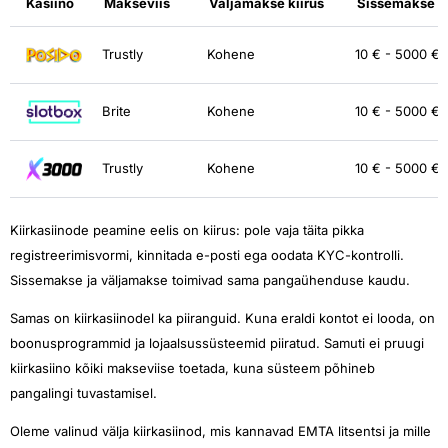
Kasiino
Makseviis
Väljamakse kiirus
Sissemakse
Trustly
Kohene
10 € - 5000 €
Brite
Kohene
10 € - 5000 €
Trustly
Kohene
10 € - 5000 €
Kiirkasiinode peamine eelis on kiirus: pole vaja täita pikka
registreerimisvormi, kinnitada e-posti ega oodata KYC-kontrolli.
Sissemakse ja väljamakse toimivad sama pangaühenduse kaudu.
Samas on kiirkasiinodel ka piiranguid. Kuna eraldi kontot ei looda, on
boonusprogrammid ja lojaalsussüsteemid piiratud. Samuti ei pruugi
kiirkasiino kõiki makseviise toetada, kuna süsteem põhineb
pangalingi tuvastamisel.
Oleme valinud välja kiirkasiinod, mis kannavad EMTA litsentsi ja mille