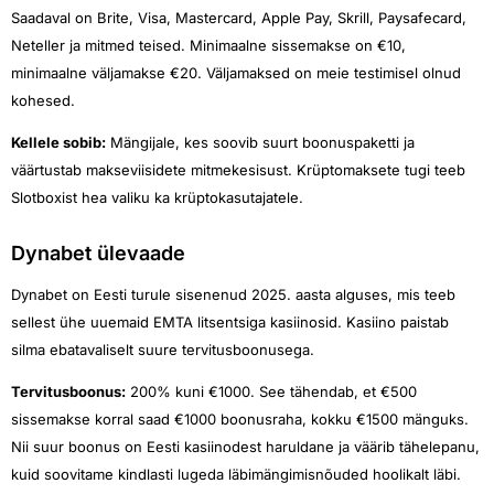
Saadaval on Brite, Visa, Mastercard, Apple Pay, Skrill, Paysafecard,
Neteller ja mitmed teised. Minimaalne sissemakse on €10,
minimaalne väljamakse €20. Väljamaksed on meie testimisel olnud
kohesed.
Kellele sobib:
Mängijale, kes soovib suurt boonuspaketti ja
väärtustab makseviisidete mitmekesisust. Krüptomaksete tugi teeb
Slotboxist hea valiku ka krüptokasutajatele.
Dynabet ülevaade
Dynabet on Eesti turule sisenenud 2025. aasta alguses, mis teeb
sellest ühe uuemaid EMTA litsentsiga kasiinosid. Kasiino paistab
silma ebatavaliselt suure tervitusboonusega.
Tervitusboonus:
200% kuni €1000. See tähendab, et €500
sissemakse korral saad €1000 boonusraha, kokku €1500 mänguks.
Nii suur boonus on Eesti kasiinodest haruldane ja väärib tähelepanu,
kuid soovitame kindlasti lugeda läbimängimisnõuded hoolikalt läbi.