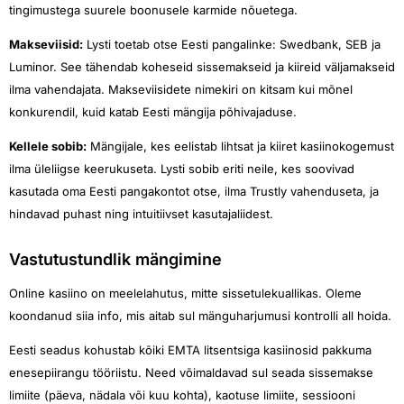
tingimustega suurele boonusele karmide nõuetega.
Makseviisid:
Lysti toetab otse Eesti pangalinke: Swedbank, SEB ja
Luminor. See tähendab koheseid sissemakseid ja kiireid väljamakseid
ilma vahendajata. Makseviisidete nimekiri on kitsam kui mõnel
konkurendil, kuid katab Eesti mängija põhivajaduse.
Kellele sobib:
Mängijale, kes eelistab lihtsat ja kiiret kasiinokogemust
ilma üleliigse keerukuseta. Lysti sobib eriti neile, kes soovivad
kasutada oma Eesti pangakontot otse, ilma Trustly vahenduseta, ja
hindavad puhast ning intuitiivset kasutajaliidest.
Vastutustundlik mängimine
Online kasiino on meelelahutus, mitte sissetulekuallikas. Oleme
koondanud siia info, mis aitab sul mänguharjumusi kontrolli all hoida.
Eesti seadus kohustab kõiki EMTA litsentsiga kasiinosid pakkuma
enesepiirangu tööriistu. Need võimaldavad sul seada sissemakse
limiite (päeva, nädala või kuu kohta), kaotuse limiite, sessiooni