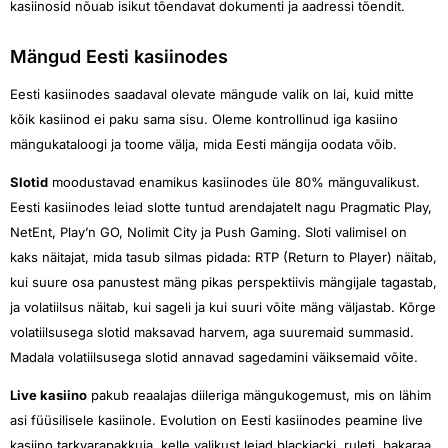
kasiinosid nõuab isikut tõendavat dokumenti ja aadressi tõendit.
Mängud Eesti kasiinodes
Eesti kasiinodes saadaval olevate mängude valik on lai, kuid mitte
kõik kasiinod ei paku sama sisu. Oleme kontrollinud iga kasiino
mängukataloogi ja toome välja, mida Eesti mängija oodata võib.
Slotid
moodustavad enamikus kasiinodes üle 80% mänguvalikust.
Eesti kasiinodes leiad slotte tuntud arendajatelt nagu Pragmatic Play,
NetEnt, Play’n GO, Nolimit City ja Push Gaming. Sloti valimisel on
kaks näitajat, mida tasub silmas pidada: RTP (Return to Player) näitab,
kui suure osa panustest mäng pikas perspektiivis mängijale tagastab,
ja volatiilsus näitab, kui sageli ja kui suuri võite mäng väljastab. Kõrge
volatiilsusega slotid maksavad harvem, aga suuremaid summasid.
Madala volatiilsusega slotid annavad sagedamini väiksemaid võite.
Live kasiino
pakub reaalajas diileriga mängukogemust, mis on lähim
asi füüsilisele kasiinole. Evolution on Eesti kasiinodes peamine live
kasiino tarkvarapakkuja, kelle valikust leiad blackjacki, ruleti, bakaraa