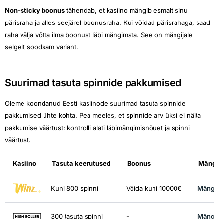
Non-sticky boonus
tähendab, et kasiino mängib esmalt sinu
pärisraha ja alles seejärel boonusraha. Kui võidad pärisrahaga, saad
raha välja võtta ilma boonust läbi mängimata. See on mängijale
selgelt soodsam variant.
Suurimad tasuta spinnide pakkumised
Oleme koondanud Eesti kasiinode suurimad tasuta spinnide
pakkumised ühte kohta. Pea meeles, et spinnide arv üksi ei näita
pakkumise väärtust: kontrolli alati läbimängimisnõuet ja spinni
väärtust.
Kasiino
Tasuta keerutused
Boonus
Mängi
Kuni 800 spinni
Võida kuni 10000€
Mängi
300 tasuta spinni
-
Mängi